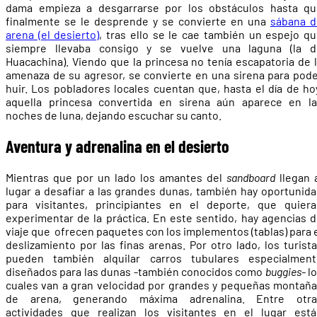
dama empieza a desgarrarse por los obstáculos hasta qu
finalmente se le desprende y se convierte en una
sábana d
arena (el desierto)
, tras ello se le cae también un espejo q
siempre llevaba consigo y se vuelve una laguna (la d
Huacachina). Viendo que la princesa no tenía escapatoria de 
amenaza de su agresor, se convierte en una sirena para pod
huir. Los pobladores locales cuentan que, hasta el día de ho
aquella princesa convertida en sirena aún aparece en la
noches de luna, dejando escuchar su canto.
Aventura y adrenalina en el desierto
Mientras que por un lado los amantes del
sandboard
llegan 
lugar a desafiar a las grandes dunas, también hay oportunid
para visitantes, principiantes en el deporte, que quier
experimentar de la práctica. En este sentido, hay agencias 
viaje que ofrecen paquetes con los implementos (tablas) para 
deslizamiento por las finas arenas. Por otro lado, los turist
pueden también alquilar carros tubulares especialment
diseñados para las dunas -también conocidos como
buggies-
lo
cuales van a gran velocidad por grandes y pequeñas montañ
de arena, generando máxima adrenalina. Entre otra
actividades que realizan los visitantes en el lugar est