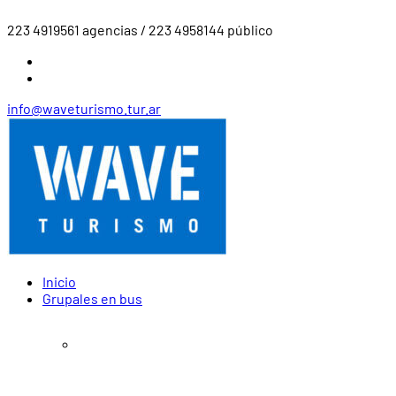
223 4919561 agencias / 223 4958144 público
info@waveturismo.tur.ar
Inicio
Grupales en bus
Agosto – Diciembre 2026