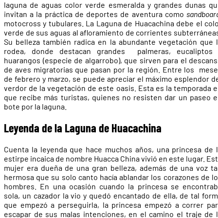
laguna de aguas color verde esmeralda y grandes dunas q
invitan a la práctica de deportes de aventura como
sandboar
motocross y tubulares. La Laguna de Huacachina debe el col
verde de sus aguas al afloramiento de corrientes subterránea
Su belleza también radica en la abundante vegetación que 
rodea, donde destacan grandes palmeras, eucaliptos 
huarangos (especie de algarrobo), que sirven para el descan
de aves migratorias que pasan por la región. Entre los mes
de febrero y marzo, se puede apreciar el máximo esplendor d
verdor de la vegetación de este oasis. Esta es la temporada 
que recibe más turistas, quienes no resisten dar un paseo 
bote por la laguna.
Leyenda de la Laguna de Huacachina
Cuenta la leyenda que hace muchos años, una princesa de 
estirpe incaica de nombre Huacca China vivió en este lugar. Es
mujer era dueña de una gran belleza, además de una voz t
hermosa que su solo canto hacía ablandar los corazones de l
hombres. En una ocasión cuando la princesa se encontrab
sola, un cazador la vio y quedó encantado de ella, de tal for
que empezó a perseguirla, la princesa empezó a correr pa
escapar de sus malas intenciones, en el camino el traje de 