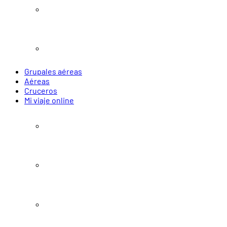
Navidad y Año Nuevo
Verano 2027
Grupales aéreas
Aéreas
Cruceros
Mi viaje online
Pasajes
Paquetes
Alojamiento