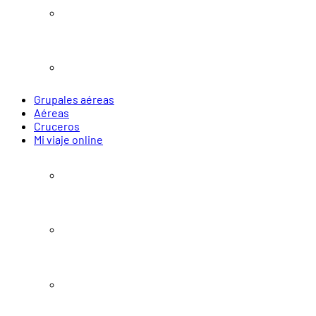
Navidad y Año Nuevo
Verano 2027
Grupales aéreas
Aéreas
Cruceros
Mi viaje online
Pasajes
Paquetes
Alojamiento