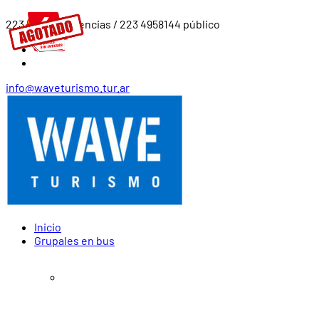
223 4919561 agencias / 223 4958144 público
info@waveturismo.tur.ar
Inicio
Grupales en bus
Agosto – Diciembre 2026