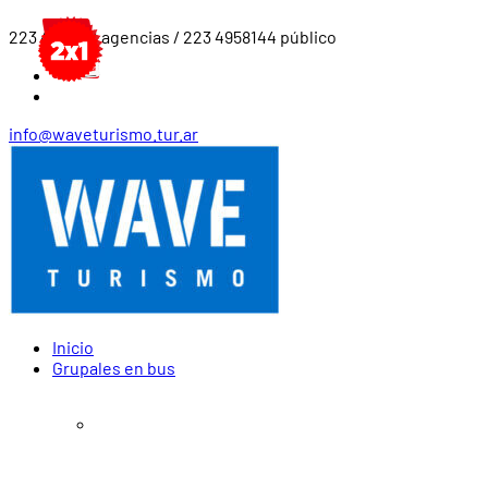
223 4919561 agencias / 223 4958144 público
info@waveturismo.tur.ar
Inicio
Grupales en bus
Agosto – Diciembre 2026