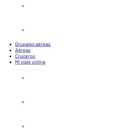
Navidad y Año Nuevo
Verano 2027
Grupales aéreas
Aéreas
Cruceros
Mi viaje online
Pasajes
Paquetes
Alojamiento