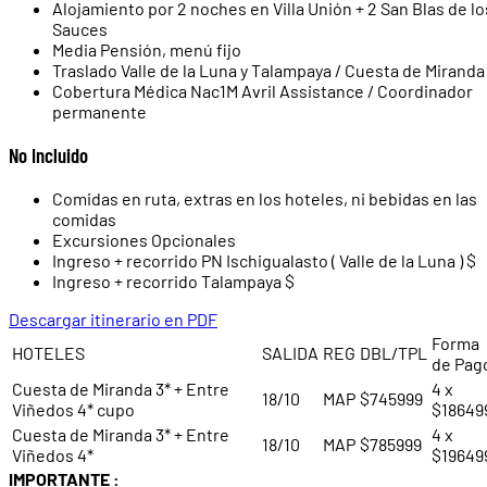
Alojamiento por 2 noches en Villa Unión + 2 San Blas de lo
Sauces
Media Pensión, menú fijo
Traslado Valle de la Luna y Talampaya / Cuesta de Miranda
Cobertura Médica Nac1M Avril Assistance / Coordinador
permanente
No Incluido
Comidas en ruta, extras en los hoteles, ni bebidas en las
comidas
Excursiones Opcionales
Ingreso + recorrido PN Ischigualasto ( Valle de la Luna ) $
Ingreso + recorrido Talampaya $
Descargar itinerario en PDF
Forma
HOTELES
SALIDA
REG
DBL/TPL
de Pag
Cuesta de Miranda 3* + Entre
4 x
18/10
MAP
$745999
Viñedos 4* cupo
$18649
Cuesta de Miranda 3* + Entre
4 x
18/10
MAP
$785999
Viñedos 4*
$19649
IMPORTANTE :