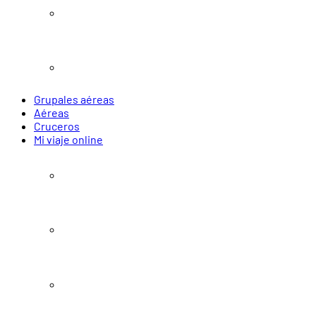
Navidad y Año Nuevo
Verano 2027
Grupales aéreas
Aéreas
Cruceros
Mi viaje online
Pasajes
Paquetes
Alojamiento