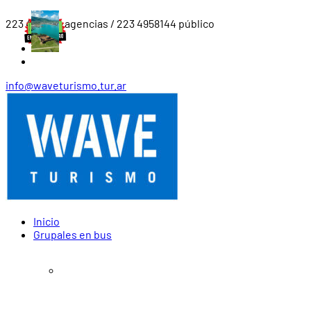
223 4919561 agencias / 223 4958144 público
info@waveturismo.tur.ar
Inicio
Grupales en bus
Agosto – Diciembre 2026