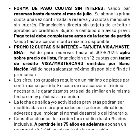
FORMA DE PAGO CUOTAS SIN INTERÉS:
Válido pa
reservas hasta durante el mes de julio.
Se abona la prim
cuota una vez confirmada la reserva y 3 cuotas mensual
sin interés. Financiación directa sin tarjeta de crédito 
aprobación crediticia. Sujeto a cambios sin aviso previ
Pago total debe completarse antes de la fecha de partid
Válido hasta alcanzar monto máximo disponible.
PROMO 12 CUOTAS SIN INTERÉS – TARJETA VISA/MASTE
BNA:
Válido para reservas hasta el 30/9/2026,
apli
sobre precio de lista,
financiación en 12 cuotas con
tarje
de crédito VISA/MASTERCARD emitidas por Banc
Nación.
Válido hasta alcanzar máximo disponible ó fin de 
promoción.
Los circuitos grupales requieren un mínimo de plazas par
confirmar su partida. En caso de no alcanzar el mínimo
necesario, le garantizamos otra salida similar en la misma
fecha o muy próxima a la elegida.
La fecha de salida y/o actividades previstas podrán ser
modificadas o re programadas por factores climáticos
adversos que impidan el normal desarrollo del itinerario.
Consultar alcance de la cobertura médica hasta 75 años
inclusive.
A partir de los
75 años en adelante
abonan un
recargo de $ 4.450 en el costo de la prestación.