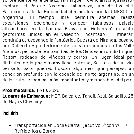
explorar el Parque Nacional Talampaya, uno de los siet
Patrimonios de la Humanidad declarados por la UNESCO e
Argentina. El tiempo libre permitirá además realiza
excursiones opcionales y conocer fabulosos paisaje
altoandinos en la Laguna Brava con Geisers ó descubri
geoformas únicas en el Vallecito Encantado. El itinerar
continúa atravesando la fantástica Cuesta de Miranda, pasan
por Chilecito y posteriormente, adeantrándonos en los Vall
Andinos, pernoctar en San Blas de los Sauces en un distingui
Resort rodeado de viñedos y cerros. Un lugar ideal par
disfrutar de la paz y maravilloso entorno. Se trata de un via
pensado para quienes buscan algo más que paisajes: un
conexión profunda con la esencia del norte argentino, en u
de las rutas escénicas más impactantes y memorables del país.
Próxima Salida:
18/10/2026
Lugares de Embarque:
MDP, Balcarce, Tandil, Azul, Saladillo, 25
de Mayo y Chivilcoy.
Incluido
Transportación en Coche Cama Ejecutivo 5* con WIFI +
Refrigerios a Bordo