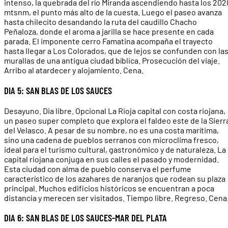
intenso, la quebrada del río Miranda ascendiendo hasta los 202
mtsnm, el punto más alto de la cuesta. Luego el paseo avanza
hasta chilecito desandando la ruta del caudillo Chacho
Peñaloza, donde el aroma a jarilla se hace presente en cada
parada. El imponente cerro Famatina acompaña el trayecto
hasta llegar a Los Colorados, que de lejos se confunden con la
murallas de una antigua ciudad bíblica. Prosecución del viaje.
Arribo al atardecer y alojamiento. Cena.
DIA 5: SAN BLAS DE LOS SAUCES
Desayuno. Dia libre. Opcional La Rioja capital con costa riojana,
un paseo super completo que explora el faldeo este de la Sierr
del Velasco. A pesar de su nombre, no es una costa marítima,
sino una cadena de pueblos serranos con microclima fresco,
ideal para el turismo cultural, gastronómico y de naturaleza. La
capital riojana conjuga en sus calles el pasado y modernidad.
Esta ciudad con alma de pueblo conserva el perfume
característico de los azahares de naranjos que rodean su plaza
principal. Muchos edificios históricos se encuentran a poca
distancia y merecen ser visitados. Tiempo libre. Regreso. Cena
DIA 6: SAN BLAS DE LOS SAUCES-MAR DEL PLATA